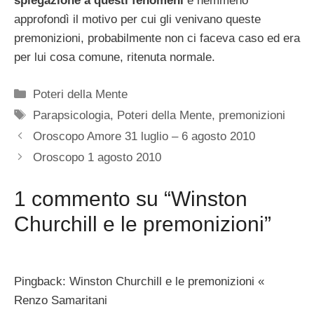
spiegazione a questi fenomeni
e nemmeno
approfondì il motivo per cui gli venivano queste
premonizioni, probabilmente non ci faceva caso ed era
per lui cosa comune, ritenuta normale.
Categorie
Poteri della Mente
Tag
Parapsicologia
,
Poteri della Mente
,
premonizioni
Oroscopo Amore 31 luglio – 6 agosto 2010
Oroscopo 1 agosto 2010
1 commento su “Winston
Churchill e le premonizioni”
Pingback: Winston Churchill e le premonizioni «
Renzo Samaritani