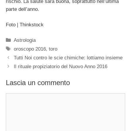
rischio. La salute sarà buona, soprattutto nell’ultima
parte dell’anno.
Foto | Thinkstock
Categorie
Astrologia
Tag
oroscopo 2016
,
toro
Tutti Noi contro le scie chimiche: lottiamo insieme
Il rituale propiziatorio del Nuovo Anno 2016
Lascia un commento
Commento