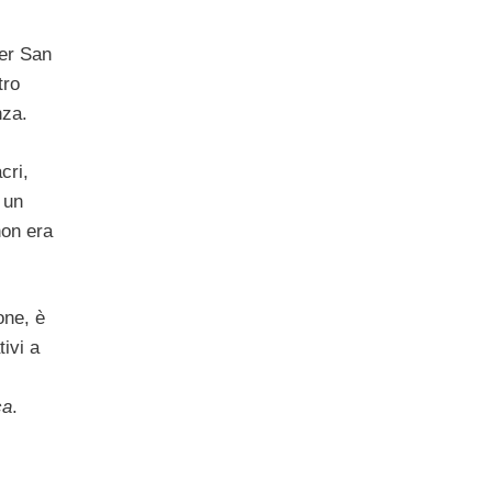
i
Per San
tro
nza.
cri,
 un
non era
one, è
tivi a
ca
.