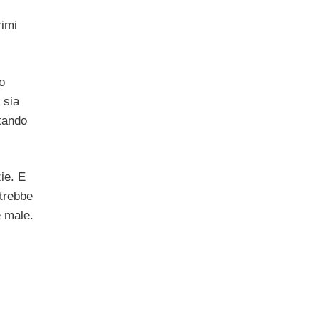
rimi
o
 sia
rtando
ie. E
otrebbe
e male.