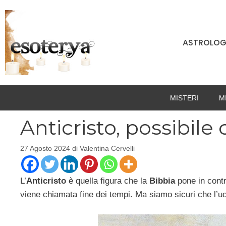
Vai
al
contenuto
ASTROLOG
MISTERI
M
Anticristo, possibile
27 Agosto 2024
di
Valentina Cervelli
L’
Anticristo
è quella figura che la
Bibbia
pone in cont
viene chiamata fine dei tempi. Ma siamo sicuri che l’u