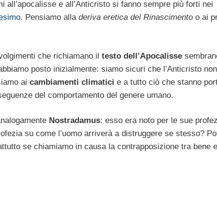
ll’apocalisse e all’Anticristo si fanno sempre più forti nei
nesimo
. Pensiamo alla
deriva eretica del Rinascimento
o ai p
volgimenti che richiamano il
testo dell’Apocalisse
sembran
abbiamo posto inizialmente: siamo sicuri che l’Anticristo non
siamo ai
cambiamenti climatici
e a tutto ciò che stanno po
nseguenze del comportamento del genere umano.
 analogamente
Nostradamus
: esso era noto per le sue profez
rofezia su come l’uomo arriverà a distruggere se stesso? P
attutto se chiamiamo in causa la contrapposizione tra bene 