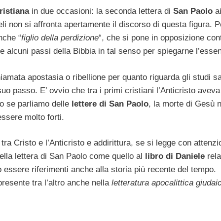
ristiana
in due occasioni: la seconda lettera di
San Paolo
a
eli non si affronta apertamente il discorso di questa figura. 
nche “
figlio della perdizione
“, che si pone in opposizione con
e alcuni passi della Bibbia in tal senso per spiegarne l’esse
iamata apostasia o ribellione per quanto riguarda gli studi sa
uo passo. E’ ovvio che tra i primi cristiani l’Anticristo aveva
o se parliamo delle
lettere di San Paolo
, la morte di Gesù 
ssere molto forti.
tra Cristo e l’Anticristo e addirittura, se si legge con attenzi
nella lettera di San Paolo come quello al
libro di Daniele
rela
essere riferimenti anche alla storia più recente del tempo.
presente tra l’altro anche nella
letteratura apocalittica giudai