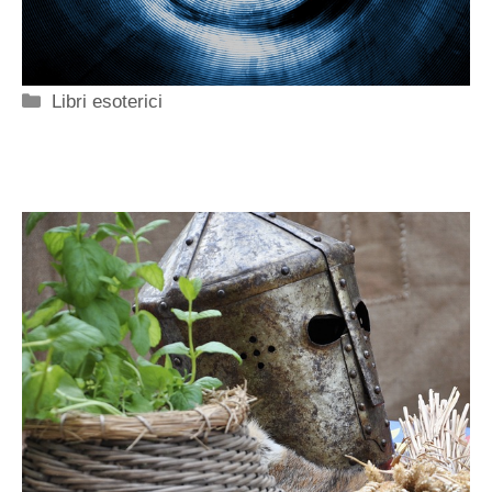
Categorie
Libri esoterici