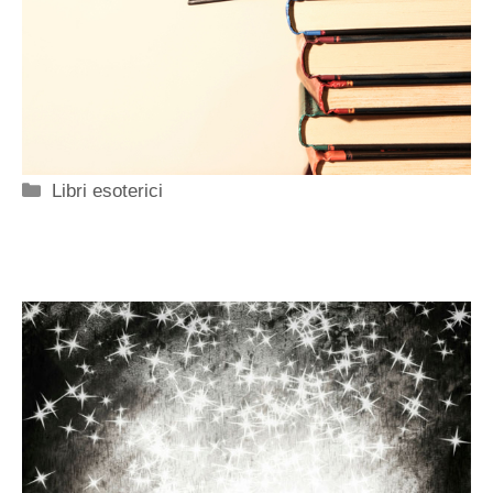
Categorie
Libri esoterici