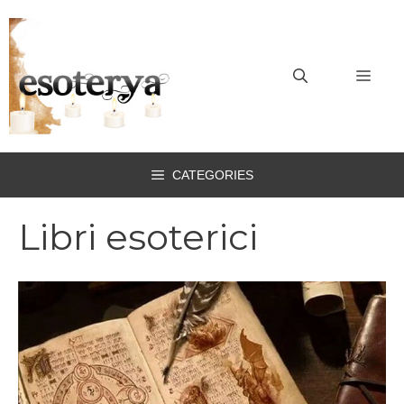
Vai
al
contenuto
MEN
CATEGORIES
Libri esoterici