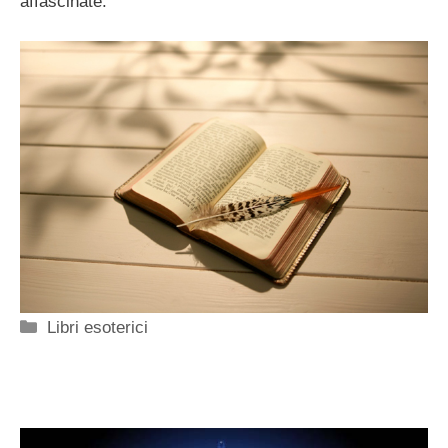
affascinate.
Categorie
Libri esoterici