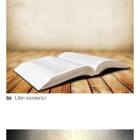
Categorie
Libri esoterici