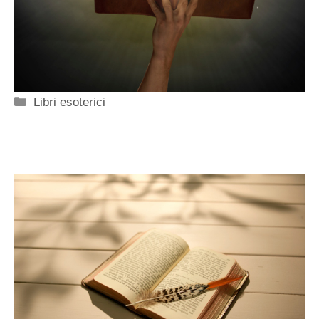
Categorie
Libri esoterici