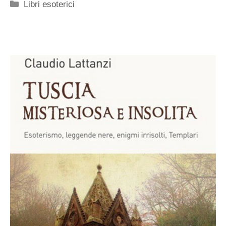
Categorie
Libri esoterici