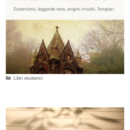
Categorie
Libri esoterici