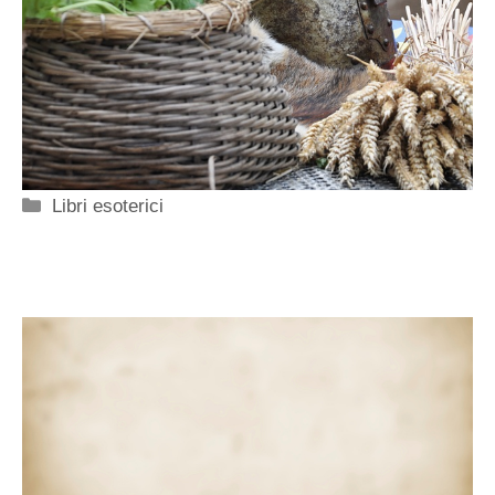
Categorie
Libri esoterici