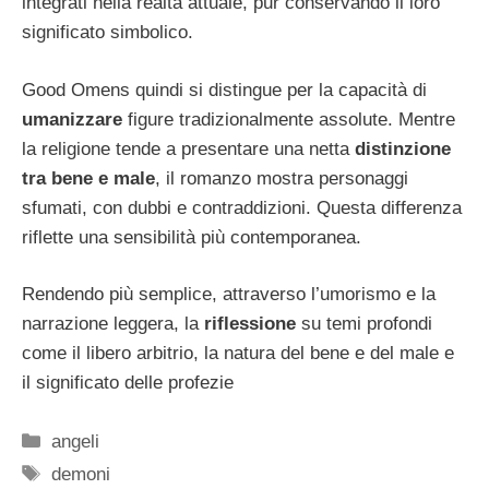
integrati nella realtà attuale, pur conservando il loro
significato simbolico.
Good Omens quindi si distingue per la capacità di
umanizzare
figure tradizionalmente assolute. Mentre
la religione tende a presentare una netta
distinzione
tra bene e male
, il romanzo mostra personaggi
sfumati, con dubbi e contraddizioni. Questa differenza
riflette una sensibilità più contemporanea.
Rendendo più semplice, attraverso l’umorismo e la
narrazione leggera, la
riflessione
su temi profondi
come il libero arbitrio, la natura del bene e del male e
il significato delle profezie
Categorie
angeli
Tag
demoni