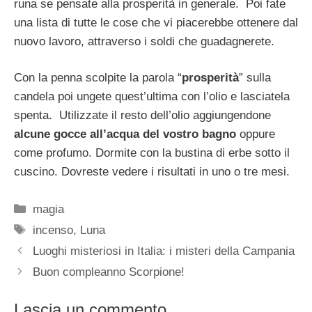
runa se pensate alla prosperità in generale. Poi fate
una lista di tutte le cose che vi piacerebbe ottenere dal
nuovo lavoro, attraverso i soldi che guadagnerete.
Con la penna scolpite la parola “
prosperità
” sulla
candela poi ungete quest’ultima con l’olio e lasciatela
spenta. Utilizzate il resto dell’olio aggiungendone
alcune gocce all’acqua del vostro bagno
oppure
come profumo. Dormite con la bustina di erbe sotto il
cuscino. Dovreste vedere i risultati in uno o tre mesi.
Categorie
magia
Tag
incenso
,
Luna
Luoghi misteriosi in Italia: i misteri della Campania
Buon compleanno Scorpione!
Lascia un commento