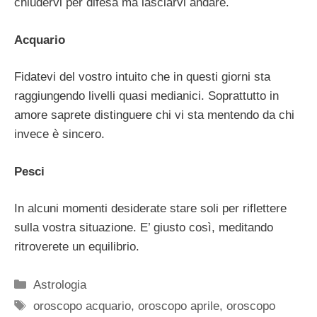
chiudervi per difesa ma lasciarvi andare.
Acquario
Fidatevi del vostro intuito che in questi giorni sta
raggiungendo livelli quasi medianici. Soprattutto in
amore saprete distinguere chi vi sta mentendo da chi
invece è sincero.
Pesci
In alcuni momenti desiderate stare soli per riflettere
sulla vostra situazione. E’ giusto così, meditando
ritroverete un equilibrio.
Categorie
Astrologia
Tag
oroscopo acquario
,
oroscopo aprile
,
oroscopo