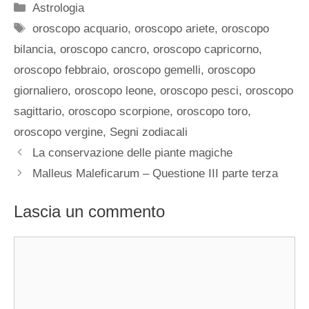
Categorie
Astrologia
Tag
oroscopo acquario
,
oroscopo ariete
,
oroscopo
bilancia
,
oroscopo cancro
,
oroscopo capricorno
,
oroscopo febbraio
,
oroscopo gemelli
,
oroscopo
giornaliero
,
oroscopo leone
,
oroscopo pesci
,
oroscopo
sagittario
,
oroscopo scorpione
,
oroscopo toro
,
oroscopo vergine
,
Segni zodiacali
La conservazione delle piante magiche
Malleus Maleficarum – Questione III parte terza
Lascia un commento
Commento