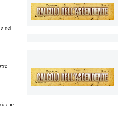
ia nel
stro,
più che