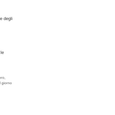
e degli
 le
ero
,
l giorno