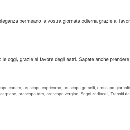
d eleganza permeano la vostra giornata odierna grazie al favor
cile oggi, grazie al favore degli astri. Sapete anche prendere
copo cancro
,
oroscopo capricorno
,
oroscopo gemelli
,
oroscopo giornali
scorpione
,
oroscopo toro
,
oroscopo vergine
,
Segni zodiacali
,
Transiti de