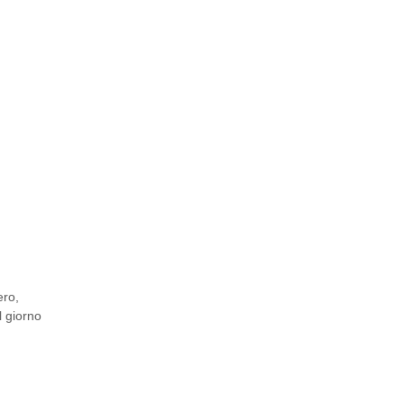
ero
,
l giorno