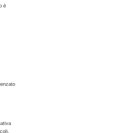
o è
luenzato
ativa
coli.