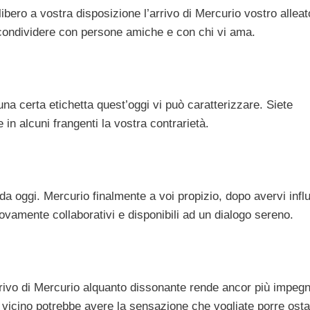
ibero a vostra disposizione l’arrivo di Mercurio vostro alleat
di condividere con persone amiche e con chi vi ama.
na certa etichetta quest’oggi vi può caratterizzare. Siete
 in alcuni frangenti la vostra contrarietà.
i da oggi. Mercurio finalmente a voi propizio, dopo avervi inf
ovamente collaborativi e disponibili ad un dialogo sereno.
rrivo di Mercurio alquanto dissonante rende ancor più impegn
è vicino potrebbe avere la sensazione che vogliate porre osta