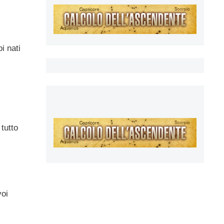
i nati
tutto
voi