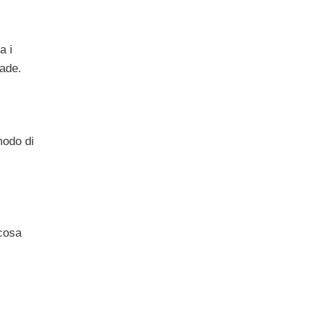
a i
cade.
modo di
 cosa