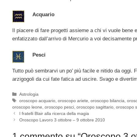
Acquario
Il piacere di fare progetti assieme a chi vi vuole bene 
enfatizzato dall’arrivo di Mercurio a voi decisamente p
Pesci
Tutto può sembrarvi un po’ più facile e nitido da oggi. 
arzigogoli da cui fate fatica ad uscire. Svago e diver
Categorie
Astrologia
Tag
oroscopo acquario
,
oroscopo ariete
,
oroscopo bilancia
,
oros
oroscopo leone
,
oroscopo pesci
,
oroscopo sagittario
,
oroscopo 
I fratelli Blair alla ricerca della magia
Oroscopo Lavoro 3 ottobre – 9 ottobre 2010
1 commento su “Oroscopo 3 ot