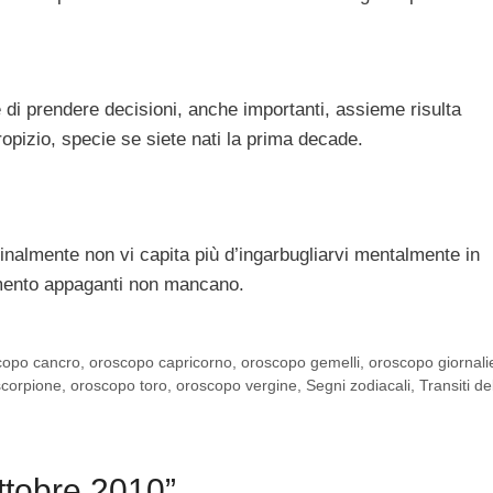
e di prendere decisioni, anche importanti, assieme risulta
ropizio, specie se siete nati la prima decade.
Finalmente non vi capita più d’ingarbugliarvi mentalmente in
timento appaganti non mancano.
copo cancro
,
oroscopo capricorno
,
oroscopo gemelli
,
oroscopo giornali
scorpione
,
oroscopo toro
,
oroscopo vergine
,
Segni zodiacali
,
Transiti de
tobre 2010”