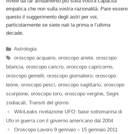
Avete da far affidamento più sulla vostra capacità
empatica che non sulla vostra razionalità. Pare essere
questo il suggerimento degli astri per voi,
particolarmente se siete nati la prima e l’ultima
decade.
Categorie
Astrologia
Tag
oroscopo acquario
,
oroscopo ariete
,
oroscopo
bilancia
,
oroscopo cancro
,
oroscopo capricorno
,
oroscopo gemelli
,
oroscopo giornaliero
,
oroscopo
leone
,
oroscopo pesci
,
oroscopo sagittario
,
oroscopo
scorpione
,
oroscopo toro
,
oroscopo vergine
,
Segni
zodiacali
,
Transiti del giorno
WikiLeaks rivelazione UFO: base sottomarina di
Ufo in guerra con il governo americano dal 2004
Oroscopo Lavoro 9 gennaio – 15 gennaio 2011