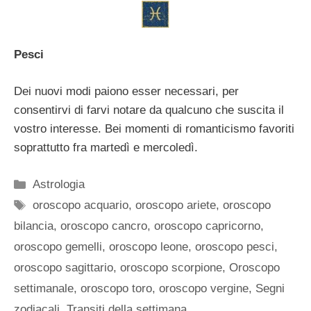
Pesci
Dei nuovi modi paiono esser necessari, per
consentirvi di farvi notare da qualcuno che suscita il
vostro interesse. Bei momenti di romanticismo favoriti
soprattutto fra martedì e mercoledì.
Categorie
Astrologia
Tag
oroscopo acquario
,
oroscopo ariete
,
oroscopo
bilancia
,
oroscopo cancro
,
oroscopo capricorno
,
oroscopo gemelli
,
oroscopo leone
,
oroscopo pesci
,
oroscopo sagittario
,
oroscopo scorpione
,
Oroscopo
settimanale
,
oroscopo toro
,
oroscopo vergine
,
Segni
zodiacali
,
Transiti della settimana