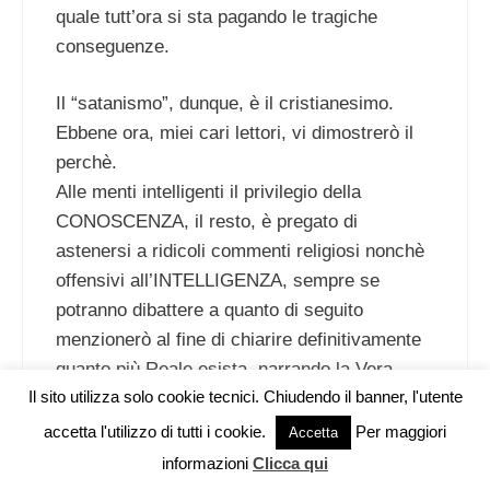
quale tutt’ora si sta pagando le tragiche
conseguenze.
Il “satanismo”, dunque, è il cristianesimo.
Ebbene ora, miei cari lettori, vi dimostrerò il
perchè.
Alle menti intelligenti il privilegio della
CONOSCENZA, il resto, è pregato di
astenersi a ridicoli commenti religiosi nonchè
offensivi all’INTELLIGENZA, sempre se
potranno dibattere a quanto di seguito
menzionerò al fine di chiarire definitivamente
quanto più Reale esista, narrando la Vera
Il sito utilizza solo cookie tecnici. Chiudendo il banner, l'utente
storia che pochi ad oggi conoscono.
accetta l'utilizzo di tutti i cookie.
Per maggiori
Vuoi pubblicare sul nostro network?
Accetta
L’ENKISMO, da voi definito “satanismo” NON
informazioni
Clicca qui
è nè un’ invenzione cristiana nè la spazzatura