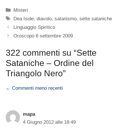
Categorie
Misteri
Tag
Dea Iside
,
diavolo
,
satanismo
,
sette sataniche
Linguaggio Spiritico
Oroscopo 6 settembre 2009
322 commenti su “Sette
Sataniche – Ordine del
Triangolo Nero”
Navigazione
← Commenti meno recenti
commenti
mapa
4 Giugno 2012 alle 18:49