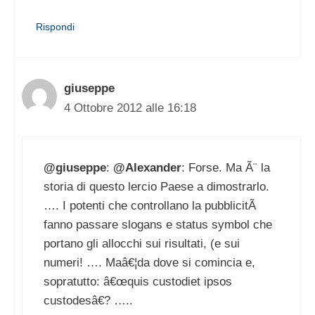
Rispondi
giuseppe
4 Ottobre 2012 alle 16:18
@giuseppe
:
@Alexander
: Forse. Ma Ã¨ la
storia di questo lercio Paese a dimostrarlo.
…. I potenti che controllano la pubblicitÃ
fanno passare slogans e status symbol che
portano gli allocchi sui risultati, (e sui
numeri! …. Maâ€¦da dove si comincia e,
sopratutto: â€œquis custodiet ipsos
custodesâ€? …..