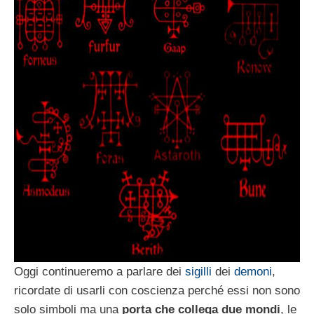
Oggi continueremo a parlare dei
sigilli
dei
demoni
,
ricordate di usarli con coscienza perché essi non sono
solo simboli ma una
porta che collega due mondi
, le