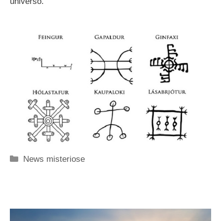
universo.
Categorie
News misteriose