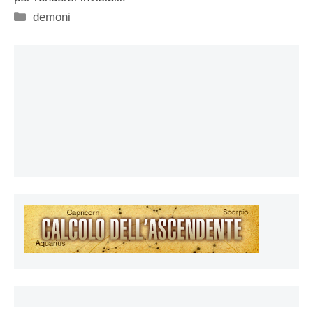
Categorie
demoni