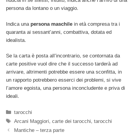
fiducia in se stessi, intuito, indica anche l’arrivo di una
persona da lontano o un viaggio.
Indica una
persona maschile
in età compresa tra i
quaranta ai sessant’anni, combattiva, dotata ed
idealista.
Se la carta è posta all’incontrario, se contornata da
carte positive vuol dire che il successo tarderà ad
arrivare, altrimenti potrebbe essere una sconfitta, in
un rapporto potrebbero esserci dei problemi, si vive
l’amore egoista, una persona inconcludente e priva di
ideali.
Categorie
tarocchi
Tag
Arcani Maggiori
,
carte dei tarocchi
,
tarocchi
Mantiche – terza parte