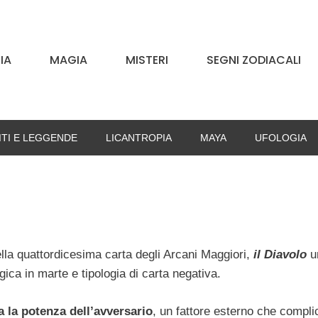
IA
MAGIA
MISTERI
SEGNI ZODIACALI
ITI E LEGGENDE
LICANTROPIA
MAYA
UFOLOGIA
la quattordicesima carta degli Arcani Maggiori,
il Diavolo
u
ica in marte e tipologia di carta negativa.
 la potenza dell’avversario
, un fattore esterno che compli