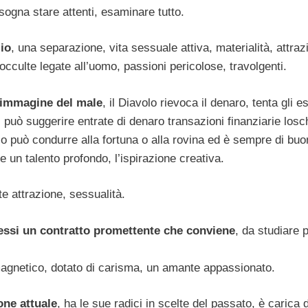
sogna stare attenti, esaminare tutto.
io
, una separazione, vita sessuale attiva, materialità, attraz
 occulte legate all’uomo, passioni pericolose, travolgenti.
l’immagine del male
, il Diavolo rievoca il denaro, tenta gli e
, può suggerire entrate di denaro transazioni finanziarie losc
lo può condurre alla fortuna o alla rovina ed è sempre di buo
e un talento profondo, l’ispirazione creativa.
rte attrazione, sessualità.
cessi un contratto promettente che conviene
, da studiare 
magnetico, dotato di carisma, un amante appassionato.
one attuale
, ha le sue radici in scelte del passato, è carica d