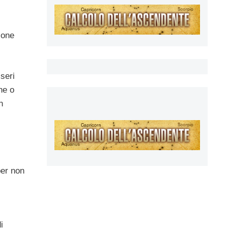
ione
sseri
he o
n
per non
i