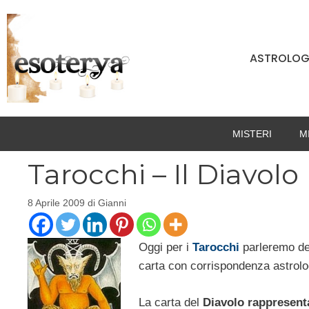
Vai
al
contenuto
ASTROLOG
MISTERI
M
Tarocchi – Il Diavolo
8 Aprile 2009
di
Gianni
Oggi per i
Tarocchi
parleremo del
carta con corrispondenza astrolog
La carta del
Diavolo rappresenta