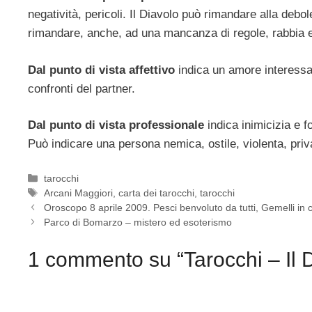
negatività, pericoli. Il Diavolo può rimandare alla debo
rimandare, anche, ad una mancanza di regole, rabbia e
Dal punto di vista affettivo
indica un amore interessa
confronti del partner.
Dal punto di vista professionale
indica inimicizia e f
Può indicare una persona nemica, ostile, violenta, priv
Categorie
tarocchi
Tag
Arcani Maggiori
,
carta dei tarocchi
,
tarocchi
Oroscopo 8 aprile 2009. Pesci benvoluto da tutti, Gemelli in ca
Parco di Bomarzo – mistero ed esoterismo
1 commento su “Tarocchi – Il 