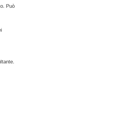
to. Può
i
ltante.