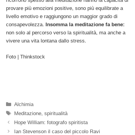
ricorrono spesso alla meditazione hanno la capacità di
provare più emozioni positive, sono più equilibrate a
livello emotivo e raggiungono un maggior grado di
consapevolezza.
Insomma la meditazione fa bene:
non solo al percorso verso la spiritualità, ma anche a
vivere una vita lontana dallo stress.
Foto | Thinkstock
Categorie
Alchimia
Tag
Meditazione
,
spiritualità
Hope William: fotografo spiritista
Ian Stevenson il caso del piccolo Ravi