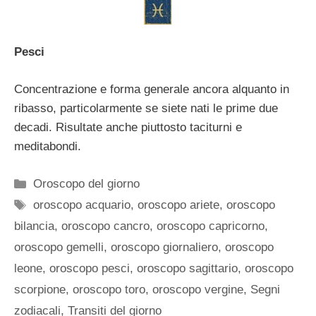
Pesci
Concentrazione e forma generale ancora alquanto in
ribasso, particolarmente se siete nati le prime due
decadi. Risultate anche piuttosto taciturni e
meditabondi.
Categorie
Oroscopo del giorno
Tag
oroscopo acquario
,
oroscopo ariete
,
oroscopo
bilancia
,
oroscopo cancro
,
oroscopo capricorno
,
oroscopo gemelli
,
oroscopo giornaliero
,
oroscopo
leone
,
oroscopo pesci
,
oroscopo sagittario
,
oroscopo
scorpione
,
oroscopo toro
,
oroscopo vergine
,
Segni
zodiacali
,
Transiti del giorno