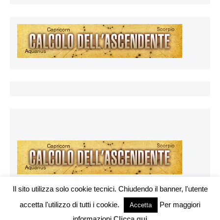
Il sito utilizza solo cookie tecnici. Chiudendo il banner, l'utente
accetta l'utilizzo di tutti i cookie.
Per maggiori
Vuoi pubblicare sul nostro network?
Accetta
Esoterya.com © 2026. All right reserverd.
informazioni
Clicca qui