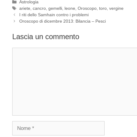
Categorie
Astrologia
Tag
ariete
,
cancro
,
gemelli
,
leone
,
Oroscopo
,
toro
,
vergine
I riti dello Samhain contro i problemi
Oroscopo di dicembre 2013: Bilancia – Pesci
Lascia un commento
Commento
Nome