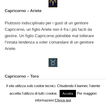
Capricorno – Ariete
Piuttosto indisciplinato per i gusti di un genitore
Capricorno, un figlio Ariete non è fra i più facili da
gestire. Un figlio Capricorno potrebbe mal tollerare
l’innata tendenza a voler comandare di un genitore
Ariete.
Capricorno – Toro
Il sito utilizza solo cookie tecnici. Chiudendo il banner, l'utente
Genitori e figli o fratelli e sorelle Capricorno e Toro
accetta l'utilizzo di tutti i cookie.
Per maggiori
Vuoi pubblicare sul nostro network?
Accetta
riescono ad instaurare con facilità ottime relazioni che
informazioni
Clicca qui
nel tempo si arricchiscono di stima, fiducia e rispetto