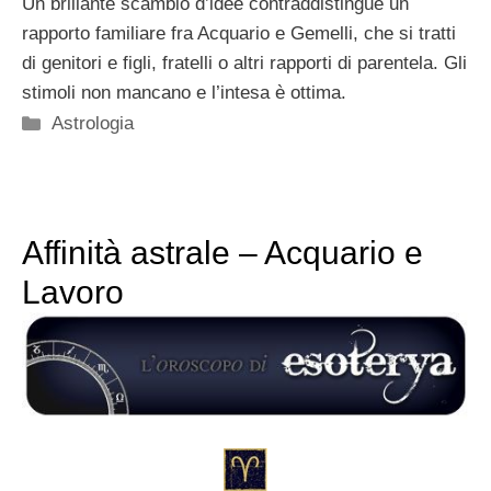
Un brillante scambio d’idee contraddistingue un
rapporto familiare fra Acquario e Gemelli, che si tratti
di genitori e figli, fratelli o altri rapporti di parentela. Gli
stimoli non mancano e l’intesa è ottima.
Categorie
Astrologia
Affinità astrale – Acquario e
Lavoro