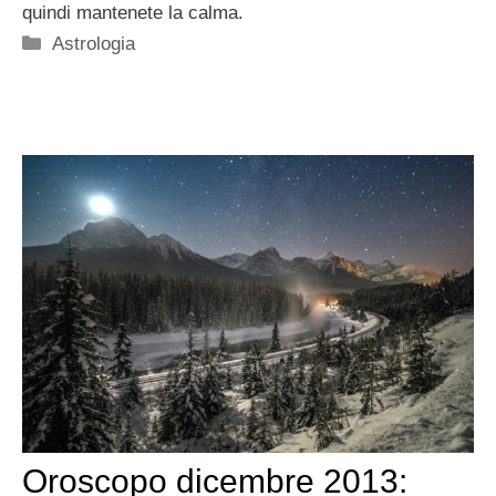
quindi mantenete la calma.
Categorie
Astrologia
Oroscopo dicembre 2013: