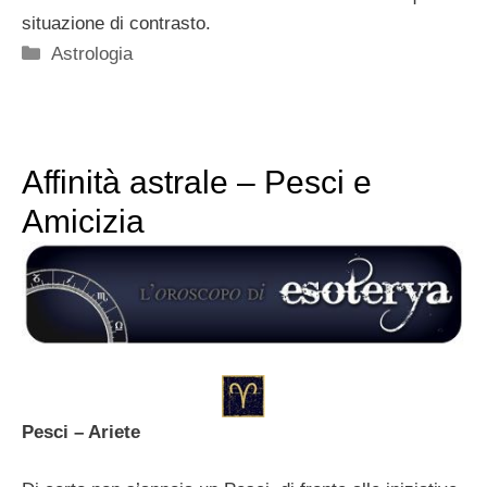
situazione di contrasto.
Categorie
Astrologia
Affinità astrale – Pesci e
Amicizia
Pesci – Ariete