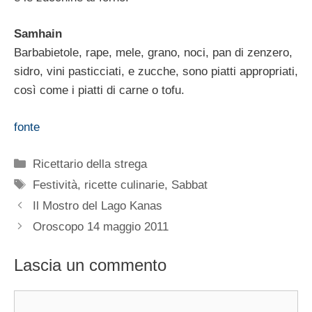
Samhain
Barbabietole, rape, mele, grano, noci, pan di zenzero,
sidro, vini pasticciati, e zucche, sono piatti appropriati,
così come i piatti di carne o tofu.
fonte
Categorie
Ricettario della strega
Tag
Festività
,
ricette culinarie
,
Sabbat
Il Mostro del Lago Kanas
Oroscopo 14 maggio 2011
Lascia un commento
Commento