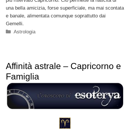
più riservato Capricorno. Ciò permette la nascita di
una bella amicizia, forse superficiale, ma mai scontata
e banale, alimentata comunque soprattutto dai
Gemelli.
Categorie
Astrologia
Affinità astrale – Capricorno e
Famiglia