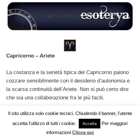
Capricorno – Ariete
La costanza e la serietà tipica del Capricorno paiono
cozzare sensibilmente con il desiderio d’autonomia e
la scarsa continuità dell’Ariete. Non si può certo dire
che sia una collaborazione fra le più facili.
Il sito utilizza solo cookie tecnici. Chiudendo il banner, l'utente
accetta l'utilizzo di tutti i cookie.
Per maggiori
Vuoi pubblicare sul nostro network?
Accetta
informazioni
Clicca qui
Capricorno – Toro