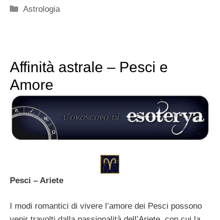
Categorie
Astrologia
Affinità astrale – Pesci e
Amore
Pesci – Ariete
I modi romantici di vivere l’amore dei Pesci possono
venir travolti dalla passionalità dell’Ariete, con cui la