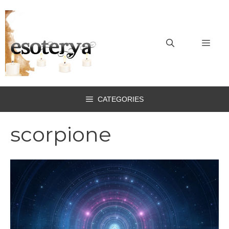
Vai
al
contenuto
MEN
CATEGORIES
scorpione