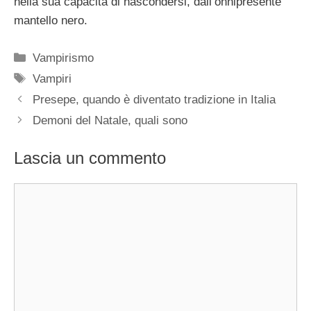
nella sua capacità di nascondersi, dall’onnipresente
mantello nero.
Categorie
Vampirismo
Tag
Vampiri
Presepe, quando è diventato tradizione in Italia
Demoni del Natale, quali sono
Lascia un commento
Commento