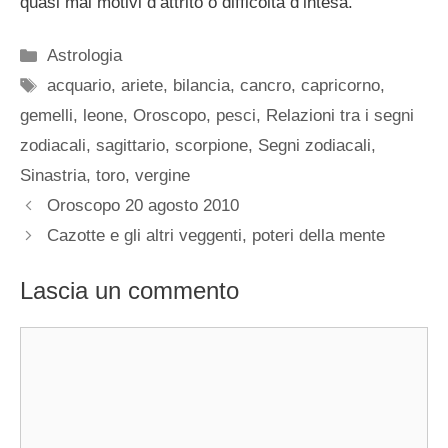
quasi mai motivi d’attrito o difficoltà d’intesa.
Categorie
Astrologia
Tag
acquario
,
ariete
,
bilancia
,
cancro
,
capricorno
,
gemelli
,
leone
,
Oroscopo
,
pesci
,
Relazioni tra i segni
zodiacali
,
sagittario
,
scorpione
,
Segni zodiacali
,
Sinastria
,
toro
,
vergine
Oroscopo 20 agosto 2010
Cazotte e gli altri veggenti, poteri della mente
Lascia un commento
Commento