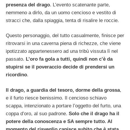
presenza del drago
. L’evento scatenante parte,
nemmeno a dirlo, da un uomo cencioso e vestito di
stracci che, dalla spiaggia, tenta di risalire le roccie.
Questo personaggio, del tutto casualmente, finisce per
ritrovarsi in una caverna piena di richezze, che viene
ipotizzato appartenessero ad una tribù vissuta lì nel
passato.
L’oro fa gola a tutti, quindi non c’è da
stupirsi se il poveraccio decide di prendersi un
ricordino
.
Il drago, a guardia del tesoro, dorme della grossa
,
e il furto riesce benissimo. Il cencioso schiavo
scappa, intenzionato a portare l’oggetto del furto, una
coppa d’oro, al suo padrone.
Solo che il drago ha il
potere della conoscenza e SA sempre tutto. Al
momento del risveglio capisce subito che è stata