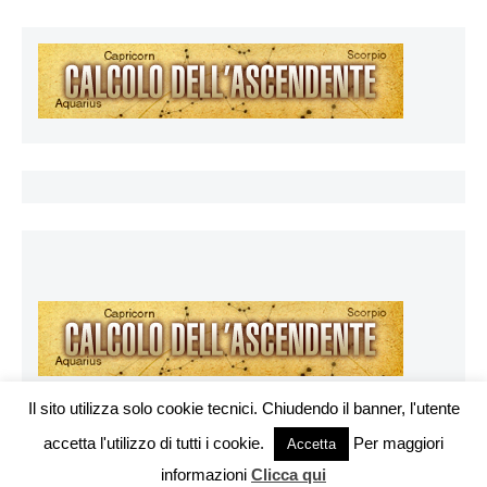
Il sito utilizza solo cookie tecnici. Chiudendo il banner, l'utente
accetta l'utilizzo di tutti i cookie.
Per maggiori
Vuoi pubblicare sul nostro network?
Accetta
Esoterya.com © 2026. All right reserverd.
informazioni
Clicca qui