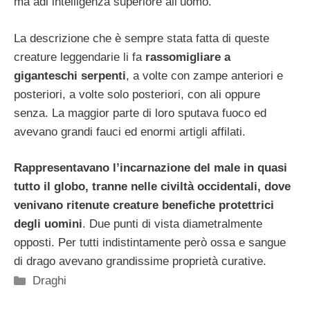
ma adi intelligenza superiore all’uomo.
La descrizione che è sempre stata fatta di queste
creature leggendarie li fa
rassomigliare a
giganteschi serpenti
, a volte con zampe anteriori e
posteriori, a volte solo posteriori, con ali oppure
senza. La maggior parte di loro sputava fuoco ed
avevano grandi fauci ed enormi artigli affilati.
Rappresentavano l’incarnazione del male in quasi
tutto il globo, tranne nelle civiltà occidentali, dove
venivano ritenute creature benefiche protettrici
degli uomini
. Due punti di vista diametralmente
opposti. Per tutti indistintamente però ossa e sangue
di drago avevano grandissime proprietà curative.
Categorie
Draghi