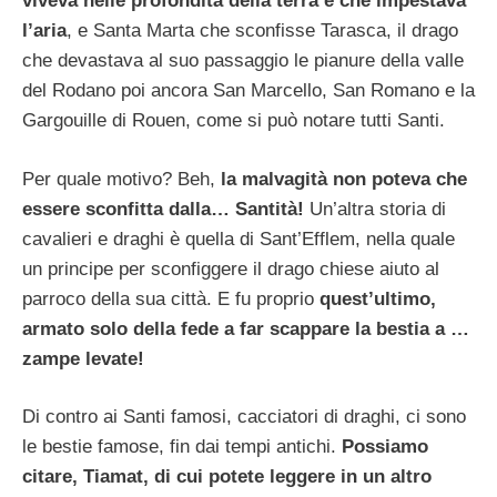
viveva nelle profondità della terra e che impestava
l’aria
, e Santa Marta che sconfisse Tarasca, il drago
che devastava al suo passaggio le pianure della valle
del Rodano poi ancora San Marcello, San Romano e la
Gargouille di Rouen, come si può notare tutti Santi.
Per quale motivo? Beh,
la malvagità non poteva che
essere sconfitta dalla… Santità!
Un’altra storia di
cavalieri e draghi è quella di Sant’Efflem, nella quale
un principe per sconfiggere il drago chiese aiuto al
parroco della sua città. E fu proprio
quest’ultimo,
armato solo della fede a far scappare la bestia a …
zampe levate!
Di contro ai Santi famosi, cacciatori di draghi, ci sono
le bestie famose, fin dai tempi antichi.
Possiamo
citare, Tiamat, di cui potete leggere in un altro