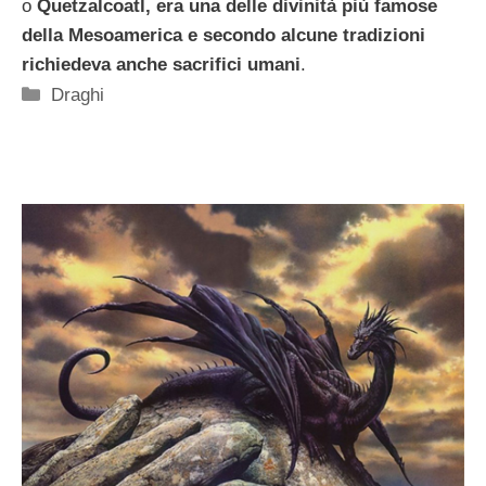
o
Quetzalcoatl, era una delle divinità più famose
della Mesoamerica e secondo alcune tradizioni
richiedeva anche sacrifici umani
.
Categorie
Draghi