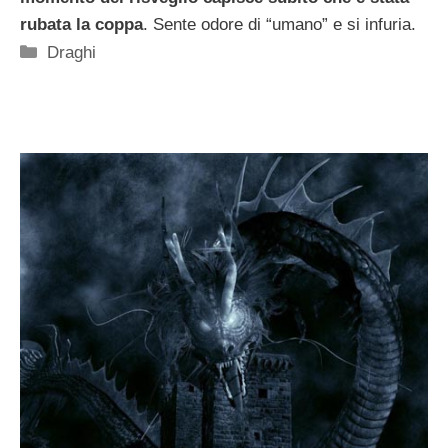
rubata la coppa
. Sente odore di “umano” e si infuria.
Categorie
Draghi