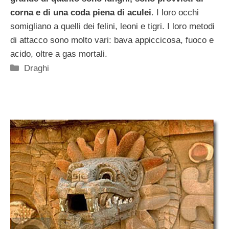
corna e di una coda piena di aculei
. I loro occhi
somigliano a quelli dei felini, leoni e tigri. I loro metodi
di attacco sono molto vari: bava appiccicosa, fuoco e
acido, oltre a gas mortali.
Categorie
Draghi