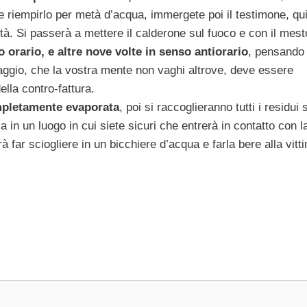
 e riempirlo per metà d’acqua, immergete poi il testimone, qu
età. Si passerà a mettere il calderone sul fuoco e con il mest
 orario, e altre nove volte in senso antiorario
, pensando
aggio, che la vostra mente non vaghi altrove, deve essere
lla contro-fattura.
mpletamente evaporata
, poi si raccoglieranno tutti i residui s
in un luogo in cui siete sicuri che entrerà in contatto con l
rà far sciogliere in un bicchiere d’acqua e farla bere alla vitt