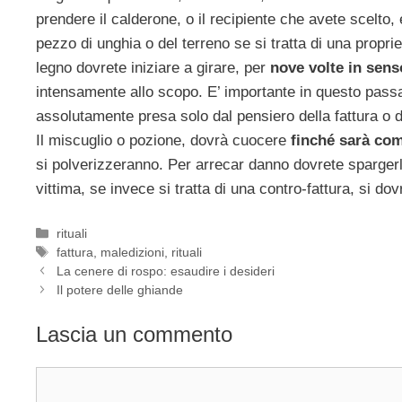
prendere il calderone, o il recipiente che avete scelto,
pezzo di unghia o del terreno se si tratta di una propri
legno dovrete iniziare a girare, per
nove volte in senso
intensamente allo scopo. E’ importante in questo pass
assolutamente presa solo dal pensiero della fattura o de
Il miscuglio o pozione, dovrà cuocere
finché sarà co
si polverizzeranno. Per arrecar danno dovrete spargerla 
vittima, se invece si tratta di una contro-fattura, si dov
Categorie
rituali
Tag
fattura
,
maledizioni
,
rituali
La cenere di rospo: esaudire i desideri
Il potere delle ghiande
Lascia un commento
Commento