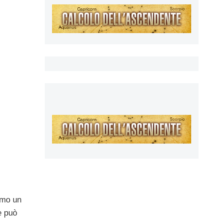
emo un
e può