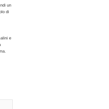
indi un
olo di
alini e
a
ima.