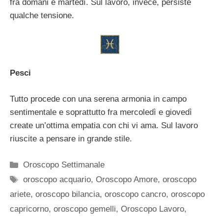
fra domani e martedì. Sul lavoro, invece, persiste
qualche tensione.
Pesci
Tutto procede con una serena armonia in campo
sentimentale e soprattutto fra mercoledì e giovedì
create un’ottima empatia con chi vi ama. Sul lavoro
riuscite a pensare in grande stile.
Categorie
Oroscopo Settimanale
Tag
oroscopo acquario
,
Oroscopo Amore
,
oroscopo
ariete
,
oroscopo bilancia
,
oroscopo cancro
,
oroscopo
capricorno
,
oroscopo gemelli
,
Oroscopo Lavoro
,