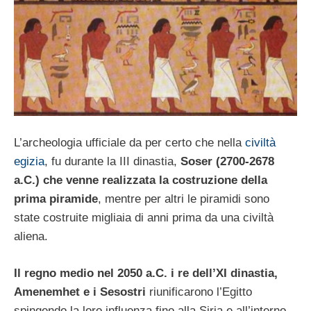
L’archeologia ufficiale da per certo che nella
civiltà
egizia
, fu durante la III dinastia,
Soser (2700-2678
a.C.) che venne realizzata la costruzione della
prima piramide
, mentre per altri le piramidi sono
state costruite migliaia di anni prima da una civiltà
aliena.
Il regno medio nel 2050 a.C. i re dell’XI dinastia,
Amenemhet e i Sesostri
riunificarono l’Egitto
spingendo la loro influenza fino alla Siria e all’interno