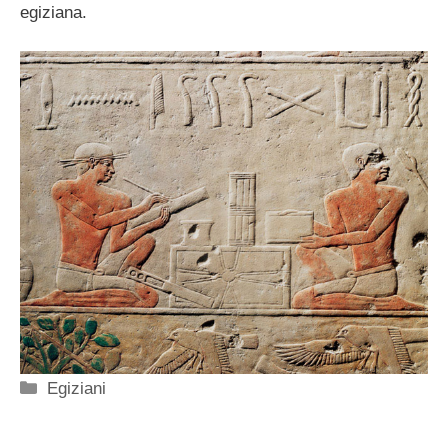
egiziana.
Categorie
Egiziani