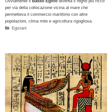
Ovviamente il
Basso Egitto
diventa il regno più ricco
per via della collocazione vicina al mare che
permetteva il commercio marittimo con altre
popolazioni, clima mite e agricoltura rigogliosa.
Categorie
Egiziani